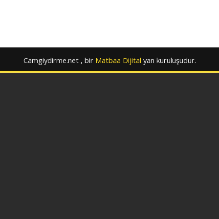
Camgiydirme.net , bir
Matbaa Dijital
yan kuruluşudur.