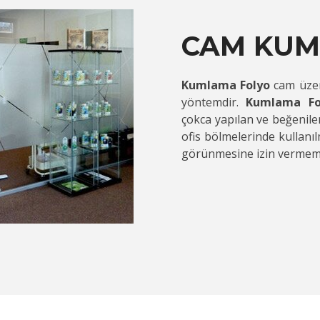
CAM KU
Kumlama Folyo
cam üzer
yöntemdir.
Kumlama Fo
çokca yapılan ve beğenilen
ofis bölmelerinde kullanı
görünmesine izin vermeme