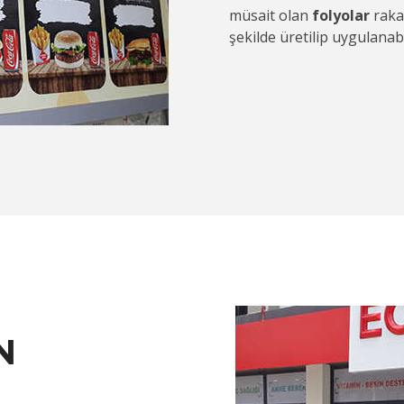
müsait olan
folyolar
raka
şekilde üretilip uygulanab
N