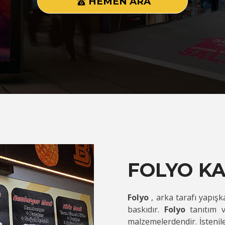
HEMEN ARA
FOLYO K
Folyo
, arka tarafı yapış
baskıdır.
Folyo
tanıtım 
malzemelerdendir. İstenil