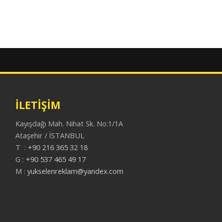
İLETİŞİM
Kayışdağı Mah.
Nihat Sk. No:1/1A
Ataşehir / İSTANBUL
T :
+90 216 365 32 18
G :
+90 537 465 49 17
M :
yukselenreklam@yandex.com